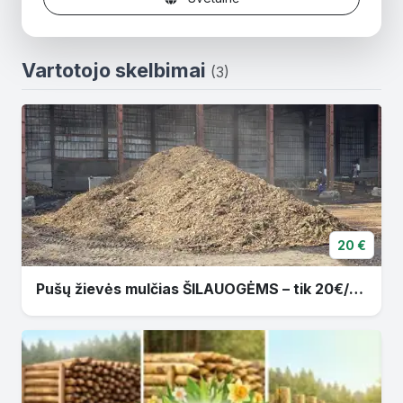
Vartotojo skelbimai
(3)
20 €
Pušų žievės mulčias ŠILAUOGĖMS – tik 20€/m³! Puikiai tinka šilauogėms