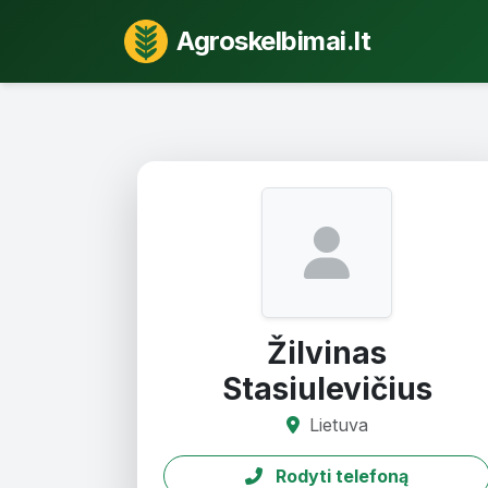
Agroskelbimai.lt
Žilvinas
Stasiulevičius
Lietuva
Rodyti telefoną