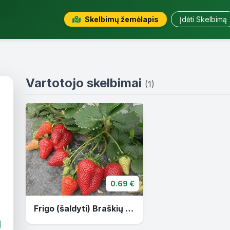
Skelbimų žemėlapis
Įdėti Skelbimą
Vartotojo skelbimai
(1)
0.69 €
Frigo (šaldyti) Braškių Daigai ir Smidrai Olandija