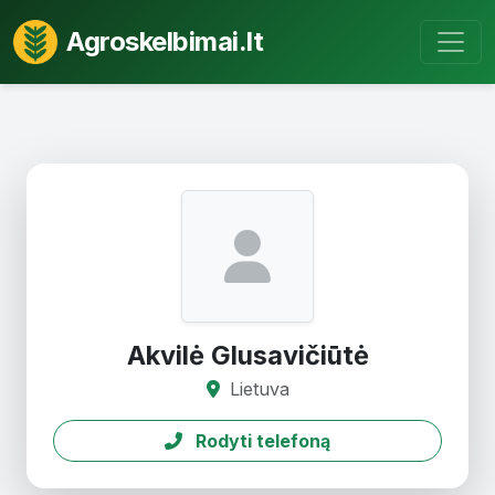
Agroskelbimai.lt
Akvilė Glusavičiūtė
Lietuva
Rodyti telefoną