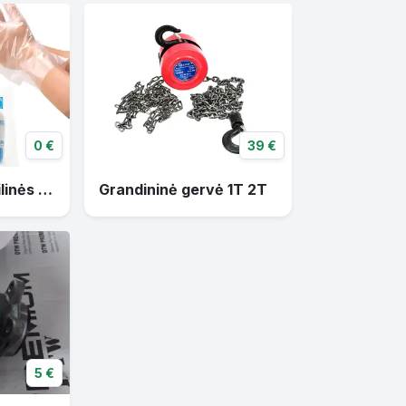
0 €
39 €
Vienkartinės nitrilinės pirštinės, odinės pirštinės
Grandininė gervė 1T 2T
5 €