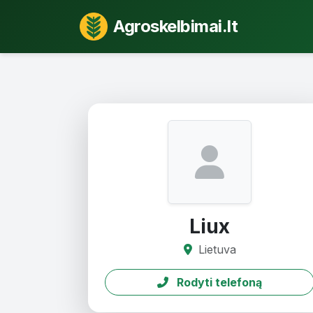
Agroskelbimai.lt
Liux
Lietuva
Rodyti telefoną