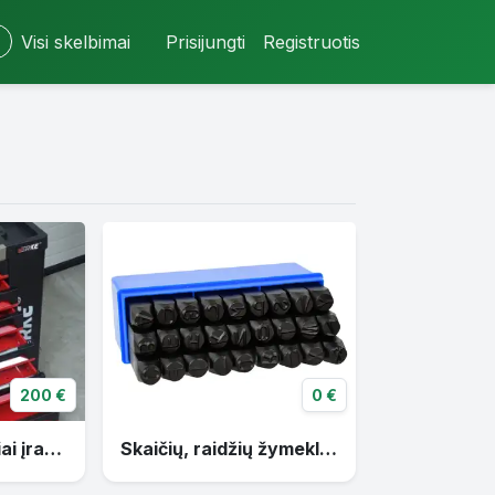
Visi skelbimai
Prisijungti
Registruotis
200 €
0 €
7 Stalčių vežimėliai įrankiams
Skaičių, raidžių žymekliai, išmušėjai