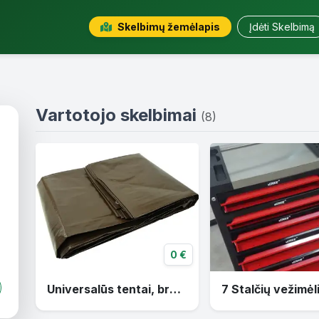
Skelbimų žemėlapis
Įdėti Skelbimą
Vartotojo skelbimai
(8)
0 €
Universalūs tentai, brezentai