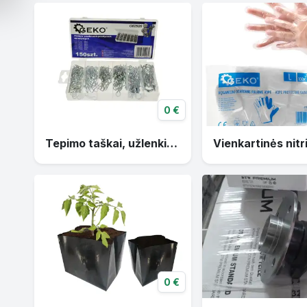
0 €
Tepimo taškai, užlenkiami kaiščiai, fiksatoriai, sąvaržos, užtraukėjai
0 €