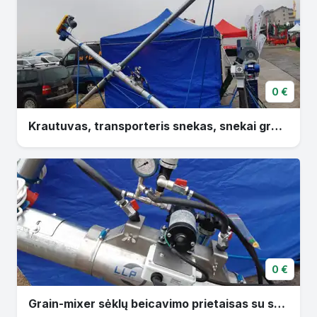
0 €
Krautuvas, transporteris snekas, snekai grudams
0 €
Grain-mixer sėklų beicavimo prietaisas su sneku