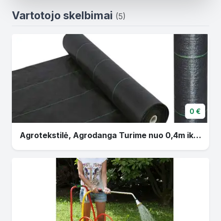
Vartotojo skelbimai
(5)
0 €
Agrotekstilė, Agrodanga Turime nuo 0,4m iki 4,2 m.pločio + Smaigai