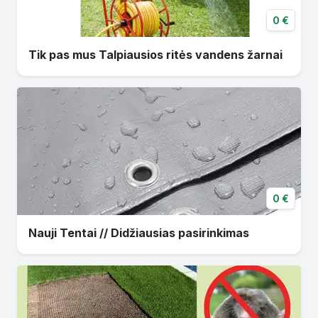
0 €
Tik pas mus Talpiausios ritės vandens žarnai
0 €
Nauji Tentai // Didžiausias pasirinkimas