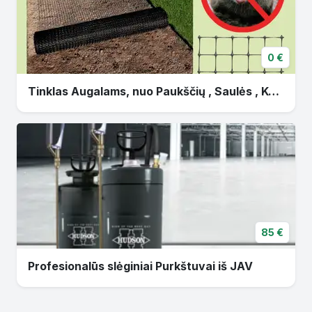
0 €
Tinklas Augalams, nuo Paukščių , Saulės , Kurmių,
85 €
Profesionalūs slėginiai Purkštuvai iš JAV